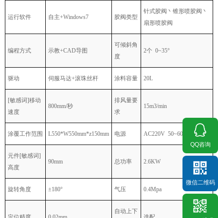
针式胶阀丶锥形喷胶阀丶
运行软件
自主
+Windows7
胶阀类型
扇形喷胶阀
可倾斜角
编程方式
示教
+CAD
导图
2
个
0~35
°
度
驱动
伺服马达
+
滚珠丝杆
涂料容量
20L
[敏感词]移动
排风量要
800mm/
秒
15m3/min
速度
求
涂覆工作范围
L550*W550mm*z150mm
电源
AC220V 50~60HZ
QQ咨询
元件[敏感词]
90mm
总功率
2.6KW
高度
微信二维码
旋转角度
±
180
°
气压
0.4Mpa
自动上下
定位精度
0.02mm
选配