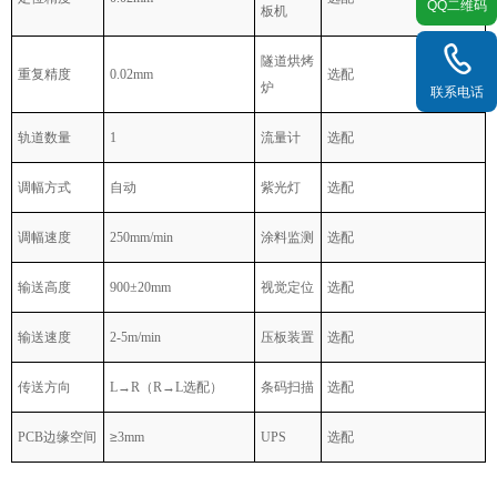
QQ二维码
板机
隧道烘烤
重复精度
0.02mm
选配
炉
联系电话
轨道数量
1
流量计
选配
调幅方式
自动
紫光灯
选配
调幅速度
250mm/min
涂料监测
选配
输送高度
900
±
20
mm
视觉定位
选配
输送速度
2-5m/min
压板装置
选配
传送方向
L
→
R
（
R
→
L
选配）
条码扫描
选配
PCB
边缘空间
≥
3mm
UPS
选配