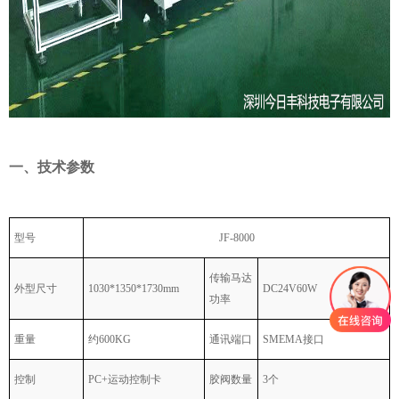
一、技术参数
型号
J
F-8000
传输马达
外型尺寸
1
030*1350*1730
mm
DC24V60W
功率
重量
约
600
KG
通讯端口
SMEMA
接口
控制
PC+
运动控制卡
胶阀数量
3
个