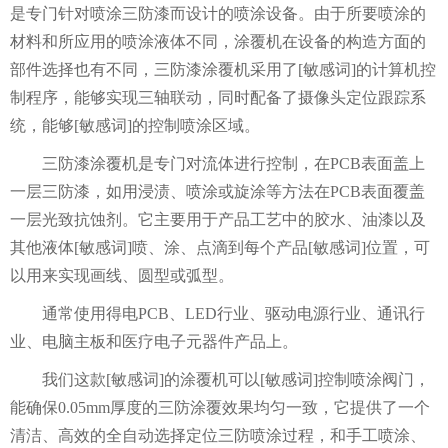
是专门针对喷涂三防漆而设计的喷涂设备。由于所要喷涂的
材料和所应用的喷涂液体不同，涂覆机在设备的构造方面的
部件选择也有不同，三防漆涂覆机采用了[敏感词]的计算机控
制程序，能够实现三轴联动，同时配备了摄像头定位跟踪系
统，能够[敏感词]的控制喷涂区域。
三防漆涂覆机是专门对流体进行控制，在
PCB表面盖上
一层三防漆，如用浸渍、喷涂或旋涂等方法在PCB表面覆盖
一层光致抗蚀剂。它主要用于产品工艺中的胶水、油漆以及
其他液体[敏感词]喷、涂、点滴到每个产品[敏感词]位置，可
以用来实现画线、圆型或弧型。
通常使用得电
PCB、LED行业、驱动电源行业、通讯行
业、电脑主板和医疗电子元器件产品上。
我们这款[敏感词]的涂覆机可以[敏感词]控制喷涂阀门，
能确保
0.05mm厚度的三防涂覆效果均匀一致，它提供了一个
清洁、高效的全自动选择定位三防喷涂过程，和手工喷涂、