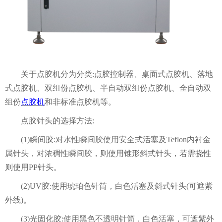
关于
点胶机分为
分
类
:点胶控制器
、
桌面式点胶机
、
落地
式点胶机
、
双组份点胶机
、
半自动双组份点胶机
、
全自动双
组份
点胶机
和
非标准点胶机
等。
点胶针头的选择方法
:
(1)瞬间胶:对水性瞬间胶使用安全式活塞及Teflon内衬金
属针头，对浓稠性瞬间胶，则使用锥形斜式针头，若需挠性
则使用PP针头。
(2)UV胶:使用琥珀色针筒，白色活塞及斜式针头(可遮紫
外线)。
(3)光固化胶:使用黑色不透明针筒，白色活塞，可遮紫外